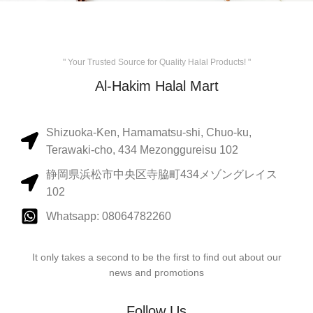
" Your Trusted Source for Quality Halal Products! "
Al-Hakim Halal Mart
Shizuoka-Ken, Hamamatsu-shi, Chuo-ku,
Terawaki-cho, 434 Mezonggureisu 102
静岡県浜松市中央区寺脇町434メゾングレイス
102
Whatsapp: 08064782260
It only takes a second to be the first to find out about our
news and promotions
Follow Us