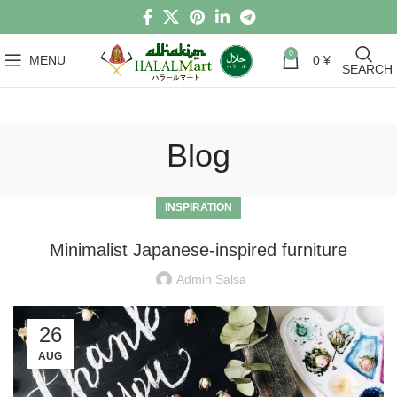
0
MENU
0
¥
SEARCH
Blog
INSPIRATION
Minimalist Japanese-inspired furniture
Admin Salsa
26
AUG