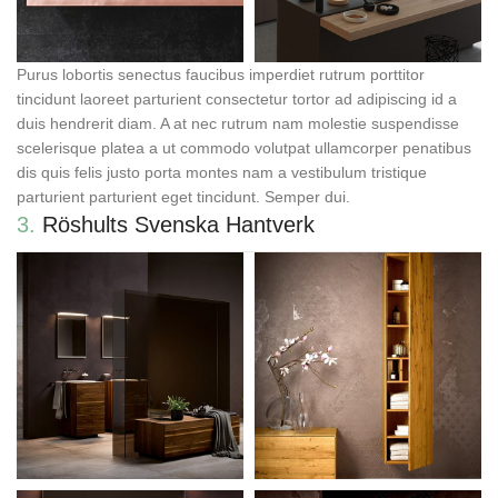
Purus lobortis senectus faucibus imperdiet rutrum porttitor
tincidunt laoreet parturient consectetur tortor ad adipiscing id a
duis hendrerit diam. A at nec rutrum nam molestie suspendisse
scelerisque platea a ut commodo volutpat ullamcorper penatibus
dis quis felis justo porta montes nam a vestibulum tristique
parturient parturient eget tincidunt. Semper dui.
3.
Röshults Svenska Hantverk