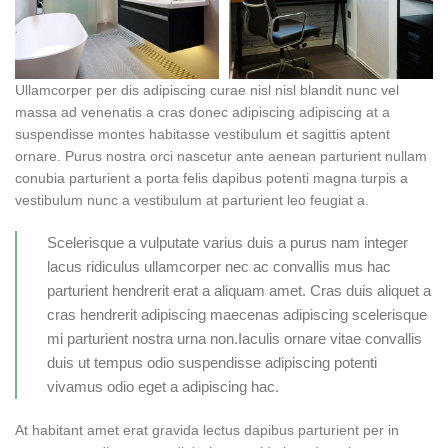
Ullamcorper per dis adipiscing curae nisl nisl blandit nunc vel
massa ad venenatis a cras donec adipiscing adipiscing at a
suspendisse montes habitasse vestibulum et sagittis aptent
ornare. Purus nostra orci nascetur ante aenean parturient nullam
conubia parturient a porta felis dapibus potenti magna turpis a
vestibulum nunc a vestibulum at parturient leo feugiat a.
Scelerisque a vulputate varius duis a purus nam integer
lacus ridiculus ullamcorper nec ac convallis mus hac
parturient hendrerit erat a aliquam amet. Cras duis aliquet a
cras hendrerit adipiscing maecenas adipiscing scelerisque
mi parturient nostra urna non.Iaculis ornare vitae convallis
duis ut tempus odio suspendisse adipiscing potenti
vivamus odio eget a adipiscing hac.
At habitant amet erat gravida lectus dapibus parturient per in